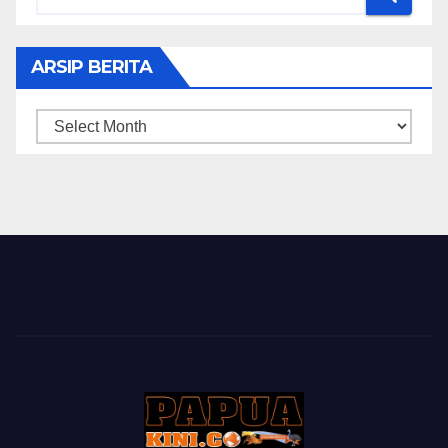
ARSIP BERITA
ARSIP
BERITA