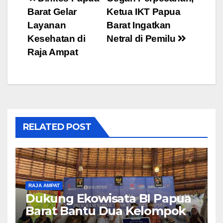
Post
Barat Gelar
Ketua IKT Papua
navigation
Layanan
Barat Ingatkan
Kesehatan di
Netral di Pemilu
Raja Ampat
RELATED POST
RAJA AMPAT
Dukung Ekowisata BI Papua
Barat Bantu Dua Kelompok