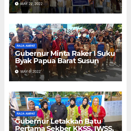
Sanggar Kreasi di Raja
MAY 22, 2022
Ampat
RAJA AMPAT
Gubernur Minta Raker I Suku
Byak Papua Barat Susun
Program Sesuai Visi Misi
MAY 6, 2022
Pemprov
RAJA AMPAT
Gubernur Letakkan Batu
Pertama Sekber KKSS, IWSS,