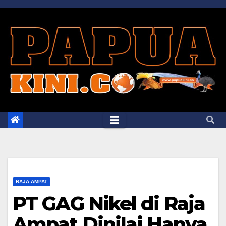
Skip
to
content
RAJA AMPAT
PT GAG Nikel di Raja
Ampat Dinilai Hanya