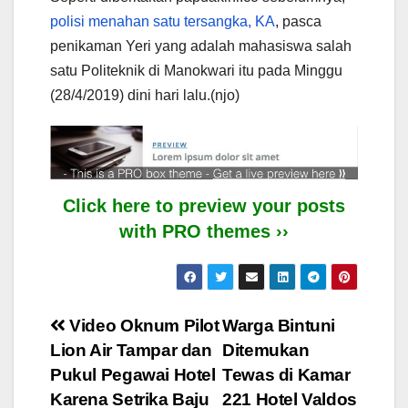
polisi menahan satu tersangka, KA
, pasca
penikaman Yeri yang adalah mahasiswa salah
satu Politeknik di Manokwari itu pada Minggu
(28/4/2019) dini hari lalu.(njo)
Click here to preview your posts
with PRO themes ››
Post
Video Oknum Pilot
Warga Bintuni
Lion Air Tampar dan
Ditemukan
navigation
Pukul Pegawai Hotel
Tewas di Kamar
Karena Setrika Baju
221 Hotel Valdos