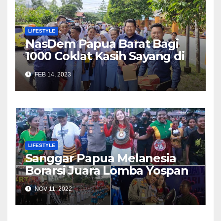
LIFESTYLE
NasDem Papua Barat Bagi
1000 Coklat Kasih Sayang di
Valentine’s Day
FEB 14, 2023
LIFESTYLE
Sanggar Papua Melanesia
Borarsi Juara Lomba Yospan
Polda Papua Barat
NOV 11, 2022