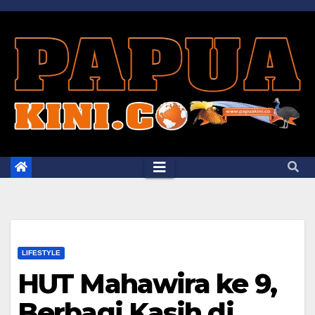
Skip
to
content
LIFESTYLE
HUT Mahawira ke 9,
Berbagi Kasih di