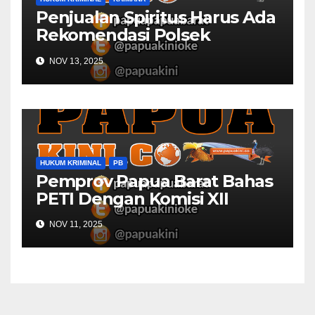
Penjualan Spiritus Harus Ada
Rekomendasi Polsek
Kaimana
NOV 13, 2025
HUKUM KRIMINAL
PB
Pemprov Papua Barat Bahas
PETI Dengan Komisi XII
NOV 11, 2025