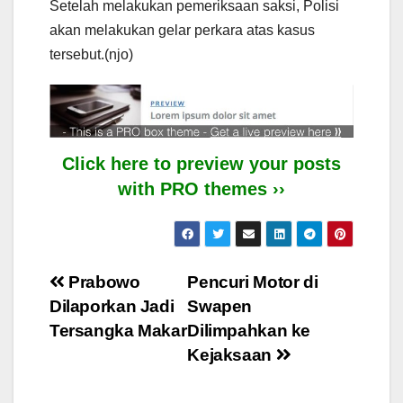
Setelah melakukan pemeriksaan saksi, Polisi
akan melakukan gelar perkara atas kasus
tersebut.(njo)
Click here to preview your posts
with PRO themes ››
Post
Prabowo
Pencuri Motor di
Dilaporkan Jadi
Swapen
navigation
Tersangka Makar
Dilimpahkan ke
Kejaksaan