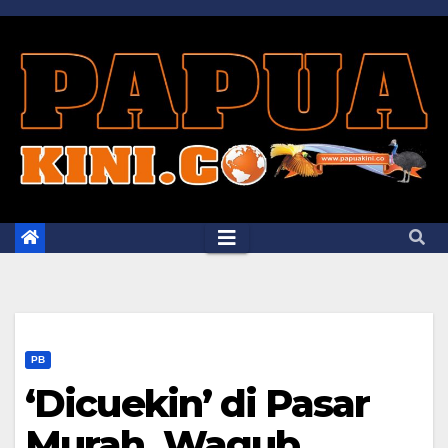
Skip
to
content
PB
‘Dicuekin’ di Pasar
Murah, Wagub