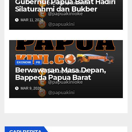
Gubernur Papua Barat Hadiri
Silaturahmi dan Bukber
Bersama DPR RI dan
MAR 11, 2026
Mendagri di IPDN
EKONOMI
PB
Berwawasan Masa Depan,
Bappeda Papua Barat
Konsultasi Publik RKPD 2027
MAR 9, 2026