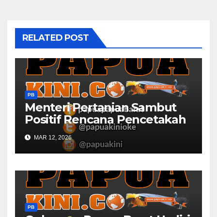
RELATED POST
PB
Menteri Pertanian Sambut
Positif Rencana Pencetakah
Sawah dan Ladang di Papua
MAR 12, 2026
Barat
PB