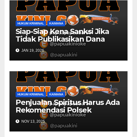
HUKUM KRIMINAL
KAIMANA
Siap-Siap Kena Sanksi Jika
Tidak Publikasikan Dana
Desa
JAN 19, 2026
HUKUM KRIMINAL
KAIMANA
Penjualan Spiritus Harus Ada
Rekomendasi Polsek
Kaimana
NOV 13, 2025