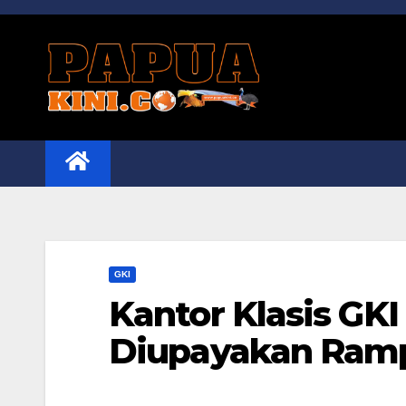
Skip
to
content
GKI
Kantor Klasis GKI
Diupayakan Ram