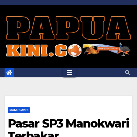
Skip
to
content
MANOKWARI
Pasar SP3 Manokwari
Terbakar