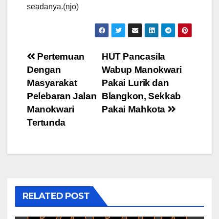
seadanya.(njo)
Post
Pertemuan
HUT Pancasila
Dengan
Wabup Manokwari
navigation
Masyarakat
Pakai Lurik dan
Pelebaran Jalan
Blangkon, Sekkab
Manokwari
Pakai Mahkota
Tertunda
RELATED POST