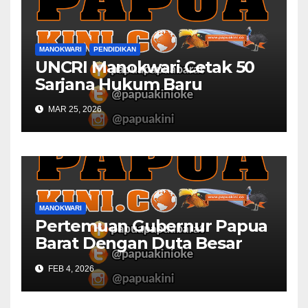
MANOKWARI
PENDIDIKAN
UNCRI Manokwari Cetak 50
Sarjana Hukum Baru
MAR 25, 2026
MANOKWARI
Pertemuan Gubernur Papua
Barat Dengan Duta Besar
Inggris Berbuah Manis
FEB 4, 2026