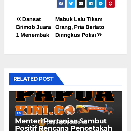
Post
Dansat
Mabuk Lalu Tikam
Brimob Juara
Orang, Pria Bertato
navigation
1 Menembak
Diringkus Polisi
RELATED POST
PB
Menteri Pertanian Sambut
Positif Rencana Pencetakah