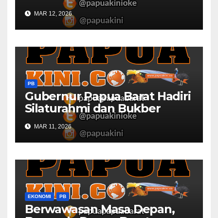
Sawah dan Ladang di Papua
MAR 12, 2026
Barat
PB
Gubernur Papua Barat Hadiri
Silaturahmi dan Bukber
Bersama DPR RI dan
MAR 11, 2026
Mendagri di IPDN
EKONOMI
PB
Berwawasan Masa Depan,