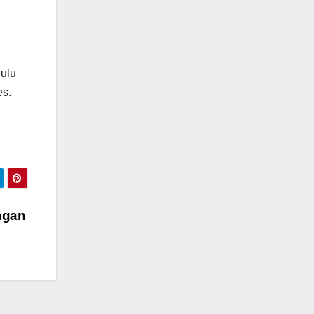
hulu
es.
ngan