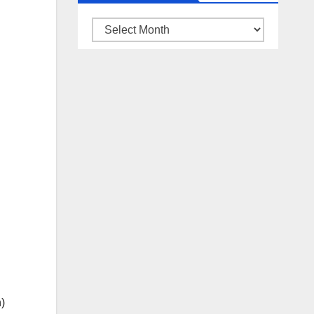
ARSIP
BERITA
)