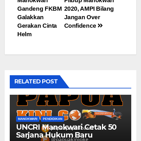
Manokwari
Pilbup Manokwari
navigation
Gandeng FKBM
2020, AMPI Bilang
Galakkan
Jangan Over
Gerakan Cinta
Confidence
Helm
RELATED POST
MANOKWARI
PENDIDIKAN
UNCRI Manokwari Cetak 50
Sarjana Hukum Baru