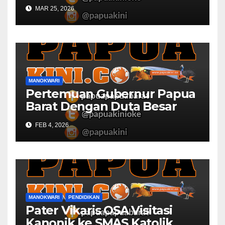
MAR 25, 2026
MANOKWARI
Pertemuan Gubernur Papua
Barat Dengan Duta Besar
Inggris Berbuah Manis
FEB 4, 2026
MANOKWARI
PENDIDIKAN
Pater Vikaris OSA Visitasi
Kanonik ke SMAS Katolik