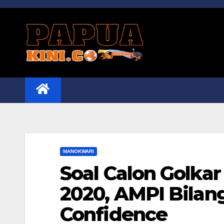
Skip
to
content
MANOKWARI
Soal Calon Golka
2020, AMPI Bilan
Confidence