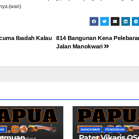
snya.(wan)
rcuma Ibadah Kalau
814 Bangunan Kena Pelebara
Jalan Manokwari
ARI
MANOKWARI
PENDIDIKAN
temuan
Pater Vikaris OS