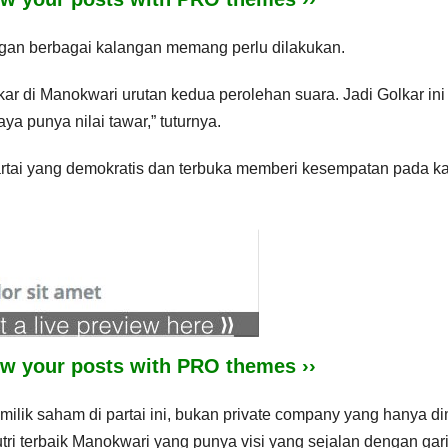
engan berbagai kalangan memang perlu dilakukan.
lkar di Manokwari urutan kedua perolehan suara. Jadi Golkar ini
ya punya nilai tawar,” tuturnya.
artai yang demokratis dan terbuka memberi kesempatan pada k
iew your posts with PRO themes ››
emilik saham di partai ini, bukan private company yang hanya dim
utri terbaik Manokwari yang punya visi yang sejalan dengan gar