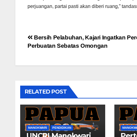
perjuangan, partai pasti akan diberi ruang,” tanda
Post
Bersih Pelabuhan, Kajari Ingatkan Pe
Perbuatan Sebatas Omongan
navigation
RELATED POST
MANOKWARI
PENDIDIKAN
MANOKW
UNCRI Manokwari
Per