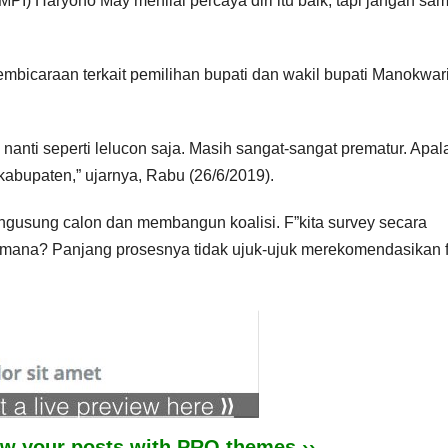
) Haryono May menilai percaya diri itu baik, tapi jangan sa
mbicaraan terkait pemilihan bupati dan wakil bupati Manokwar
, nanti seperti lelucon saja. Masih sangat-sangat prematur. Apal
bupaten,” ujarnya, Rabu (26/6/2019).
ngusung calon dan membangun koalisi. F”kita survey secara
agaimana? Panjang prosesnya tidak ujuk-ujuk merekomendasikan f
iew your posts with PRO themes ››