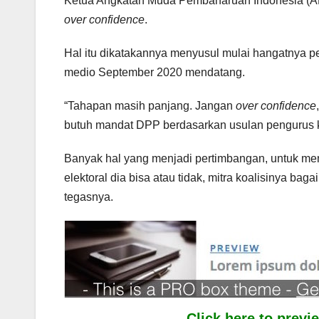
Ketua Angkatan Muda Pembaharuan Indonesia (AMPI
over confidence
.
Hal itu dikatakannya menyusul mulai hangatnya pe
medio September 2020 mendatang.
“Tahapan masih panjang. Jangan
over confidence
butuh mandat DPP berdasarkan usulan pengurus ka
Banyak hal yang menjadi pertimbangan, untuk me
elektoral dia bisa atau tidak, mitra koalisinya b
tegasnya.
Click here to prev