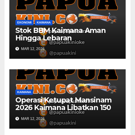
EKONOMI
KAIMANA
Stok BBM Kaimana Aman
Hingga Lebaran
MAR 12, 2026
KAIMANA
Operasi Ketupat Mansinam
2026 Kaimana Libatkan 150
Personil Gabungan
MAR 12, 2026