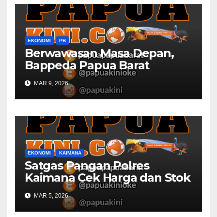
EKONOMI
PB
Berwawasan Masa Depan,
Bappeda Papua Barat
Konsultasi Publik RKPD 2027
MAR 9, 2026
EKONOMI
KAIMANA
Satgas Pangan Polres
Kaimana Cek Harga dan Stok
Bapok di Pasar
MAR 5, 2026