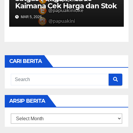
Kaimana Cek Harga dan Stok
Bapok di Pasar
MAR 5, 2026
CARI BERITA
ARSIP BERITA
ARSIP
BERITA