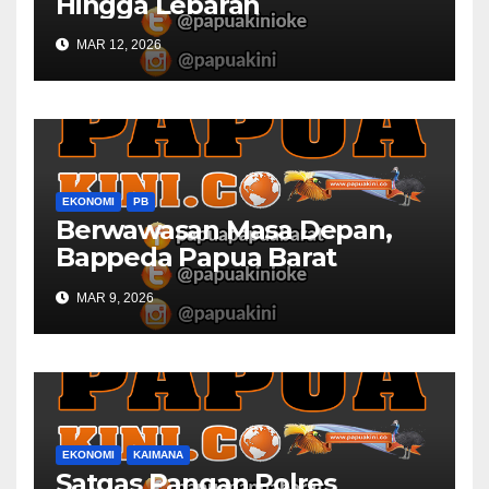
Hingga Lebaran
MAR 12, 2026
EKONOMI
PB
Berwawasan Masa Depan,
Bappeda Papua Barat
Konsultasi Publik RKPD 2027
MAR 9, 2026
EKONOMI
KAIMANA
Satgas Pangan Polres