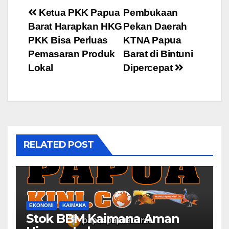
Post
Ketua PKK Papua
Pembukaan
Barat Harapkan HKG
Pekan Daerah
navigation
PKK Bisa Perluas
KTNA Papua
Pemasaran Produk
Barat di Bintuni
Lokal
Dipercepat
RELATED POST
EKONOMI
KAIMANA
Stok BBM Kaimana Aman