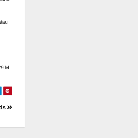
atau
29 M
tis