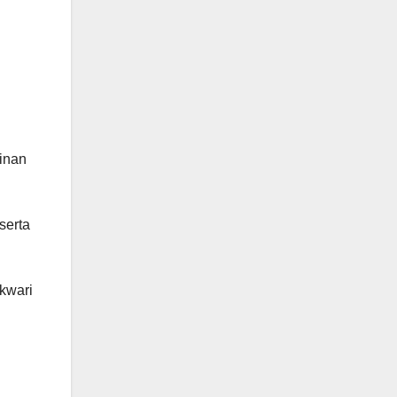
inan
serta
kwari