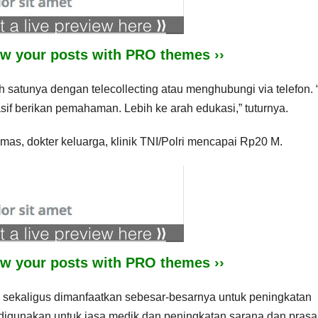
iew your posts with PRO themes ››
 satunya dengan telecollecting atau menghubungi via telefon. 
asif berikan pemahaman. Lebih ke arah edukasi,” tuturnya.
smas, dokter keluarga, klinik TNI/Polri mencapai Rp20 M.
iew your posts with PRO themes ››
 sekaligus dimanfaatkan sebesar-besarnya untuk peningkatan
 digunakan untuk jasa medik dan peningkatan sarana dan pras