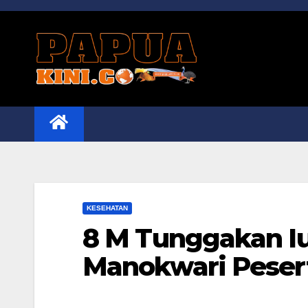
Skip
to
content
KESEHATAN
8 M Tunggakan I
Manokwari Peser