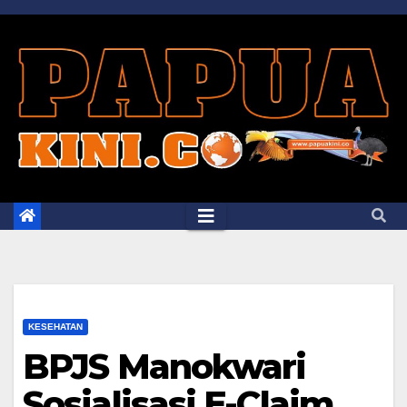
Skip
to
content
KESEHATAN
BPJS Manokwari
Sosialisasi E-Claim