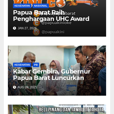
KESEHATAN
NASIONAL
Papua Barat Raih
Penghargaan UHC Award
BPJS Kesehatan
JAN 27, 2026
KESEHATAN
PB
Kabar Gembira, Gubernur
Papua Barat Luncurkan
Layanan Cuci Darah, Harap
AUG 28, 2025
BPJS Kesehatan Dukung