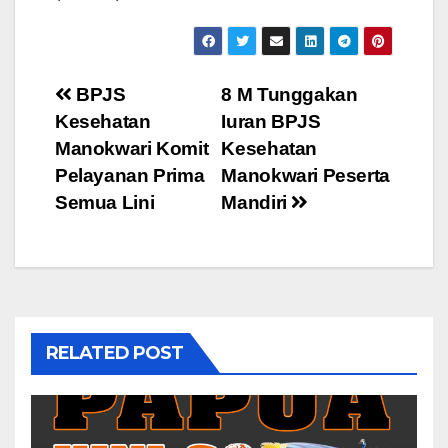
Post
BPJS
8 M Tunggakan
Kesehatan
Iuran BPJS
navigation
Manokwari Komit
Kesehatan
Pelayanan Prima
Manokwari Peserta
Semua Lini
Mandiri
RELATED POST