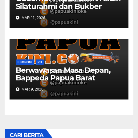
Silaturahmi dan Bukber
Bersama DPR RI dan
MAR 11, 2026
Mendagri di IPDN
EKONOMI
PB
Berwawasan Masa Depan,
Bappeda Papua Barat
Konsultasi Publik RKPD 2027
MAR 9, 2026
CARI BERITA