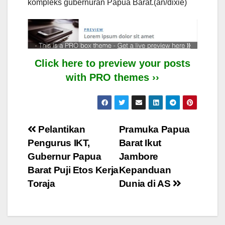
kompleks gubernuran Papua Barat.(an/dixie)
Click here to preview your posts
with PRO themes ››
Post
Pelantikan
Pramuka Papua
Pengurus IKT,
Barat Ikut
navigation
Gubernur Papua
Jambore
Barat Puji Etos Kerja
Kepanduan
Toraja
Dunia di AS