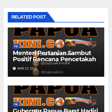
RELATED POST
PB
Menteri Pertanian Sambut
Positif Rencana Pencetakah
Sawah dan Ladang di Papua
MAR 12, 2026
Barat
PB
Gubernur Papua Barat Hadiri