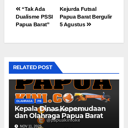
Post
“Tak Ada
Kejurda Futsal
Dualisme PSSI
Papua Barat Bergulir
navigation
Papua Barat”
5 Agustus
RELATED POST
OLAHRAGA
PB
Kepala Dinas Kepemudaan
dan Olahraga Papua Barat
Selaraskan Program Dengan
NOV 11, 2025