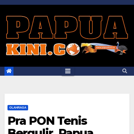
Skip
to
content
OLAHRAGA
Pra PON Tenis
Bergulir, Papua