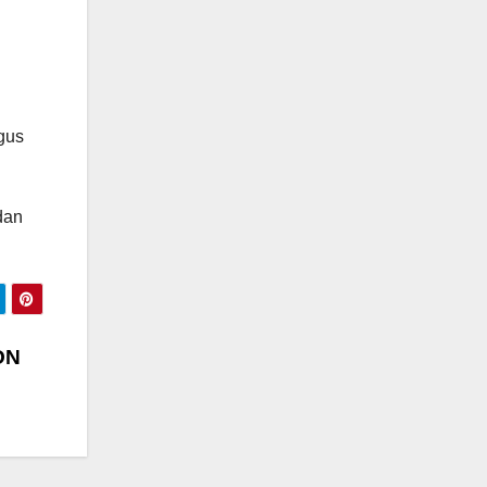
gus
dan
PON