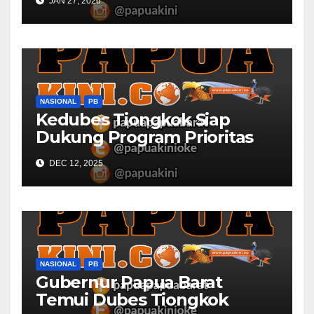
JAN 27, 2026
NASIONAL
PB
Kedubes Tiongkok Siap
Dukung Program Prioritas
Papua Barat
DEC 12, 2025
NASIONAL
PB
Gubernur Papua Barat
Temui Dubes Tiongkok