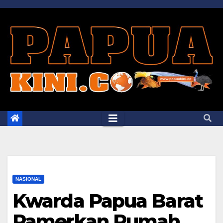
Skip
to
content
NASIONAL
Kwarda Papua Barat
Pamerkan Rumah