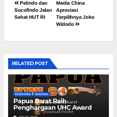
Post
Pelindo dan
Media China
Sucofindo Jalan
Apresiasi
navigation
Sehat HUT RI
Terpilihnya Joko
Widodo
RELATED POST
KESEHATAN
NASIONAL
Papua Barat Raih
Penghargaan UHC Award
BPJS Kesehatan