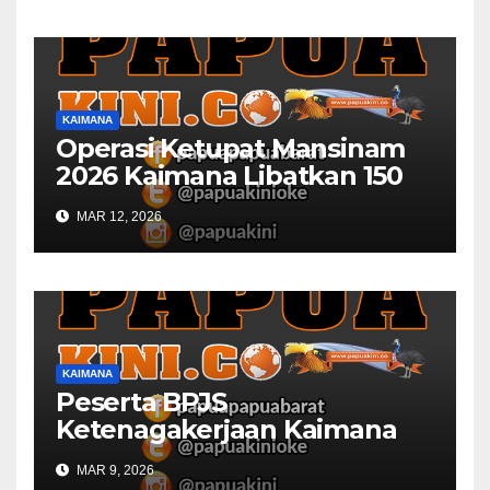
KAIMANA
Operasi Ketupat Mansinam
2026 Kaimana Libatkan 150
Personil Gabungan
MAR 12, 2026
KAIMANA
Peserta BPJS
Ketenagakerjaan Kaimana
Berkurang 53 Persen di 2026
MAR 9, 2026