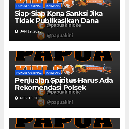
HUKUM KRIMINAL
KAIMANA
Siap-Siap Kena Sanksi Jika
Tidak Publikasikan Dana
Desa
JAN 19, 2026
HUKUM KRIMINAL
KAIMANA
Penjualan Spiritus Harus Ada
Rekomendasi Polsek
Kaimana
NOV 13, 2025