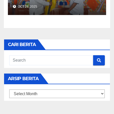
OCT 29, 2025
CARI BERITA
ARSIP BERITA
ARSIP
BERITA