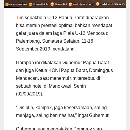
T
im sepakbola U-12 Papua Barat diharapkan
bisa meraih prestasi optimal bahkan mendapat
gelar juara dalam laga Piala U-12 Menpora di
Palembang, Sumatera Selatan, 11-16
September 2019 mendatang.
Harapan ini dikatakan Gubernur Papua Barat
dan juga Ketua KONI Papua Barat, Dominggus
Mandacan, saat menemui tim tersebut, di
sebuah hotel di Manokwari, Senin
(02/09/2019).
“Disiplin, kompak, jaga kesersamaan, saling
menjaga, saling beri nasihat,” ingat Gubernur.
Gubernur juga mengatakan Pemprov siap