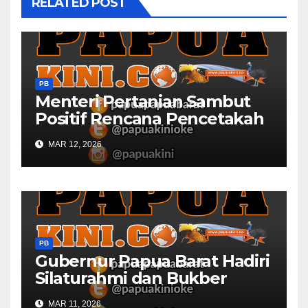
RELATED POST
PB
Menteri Pertanian Sambut
Positif Rencana Pencetakah
Sawah dan Ladang di Papua
MAR 12, 2026
Barat
PB
Gubernur Papua Barat Hadiri
Silaturahmi dan Bukber
Bersama DPR RI dan
MAR 11, 2026