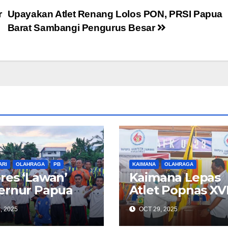
r
Upayakan Atlet Renang Lolos PON, PRSI Papua
Barat Sambangi Pengurus Besar
ARI
OLAHRAGA
PB
KAIMANA
OLAHRAGA
es ‘Lawan’
Kaimana Lepas
ernur Papua
Atlet Popnas XVI
t dan Bupati
2025
, 2025
OCT 29, 2025
okwari