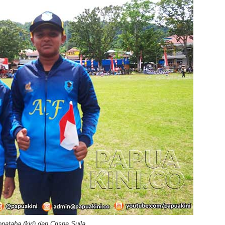
nataba (kiri) dan Crisna Suila.