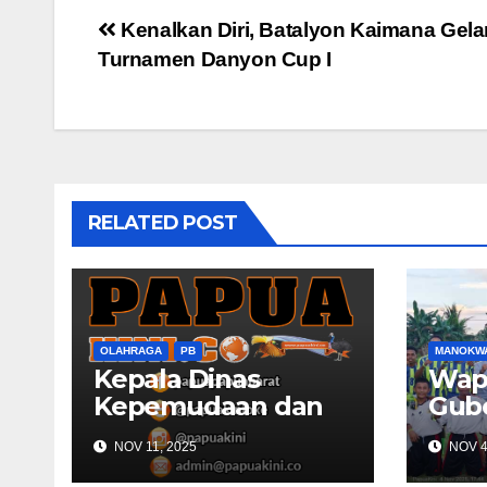
Post
Kenalkan Diri, Batalyon Kaimana Gela
Turnamen Danyon Cup I
navigation
RELATED POST
OLAHRAGA
PB
MANOKW
Kepala Dinas
Wapr
Kepemudaan dan
Gub
Olahraga Papua
Bara
NOV 11, 2025
NOV 4
Barat Selaraskan
Man