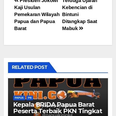
Post
Presiden Jokowi
Terduga Ujaran
Kaji Usulan
Kebencian di
navigation
Pemekaran Wilayah
Bintuni
Papua dan Papua
Ditangkap Saat
Barat
Mabuk
RELATED POST
PAPUA
PB
Kepala BRIDA Papua Barat
Peserta Terbaik PKN Tingkat