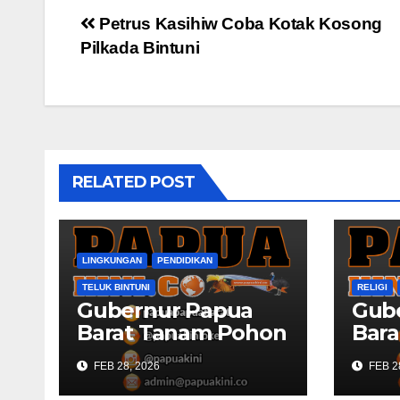
Post
Petrus Kasihiw Coba Kotak Kosong
Pilkada Bintuni
navigation
RELATED POST
LINGKUNGAN
PENDIDIKAN
TELUK BINTUNI
RELIGI
Gubernur Papua
Gub
Barat Tanam Pohon
Bara
Bersama Civitas
Pem
FEB 28, 2026
FEB 2
Academica
Masj
Universitas
Bint