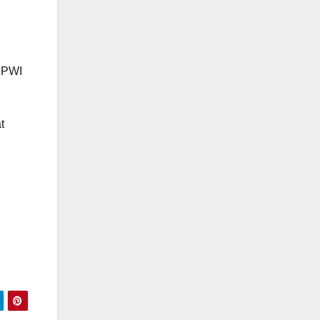
s PWI
t