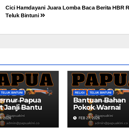
Cici Hamdayani Juara Lomba Baca Berita HBR 
Teluk Bintuni
TELUK BINTUNI
RELIGI
TELUK BINTUNI
ernur Papua
Bantuan Bahan
t Janji Bantu
Pokok Warnai
bangunan
Safari Ramadan
8, 2026
FEB 27, 2026
id Al Maun
Papua Barat
uni