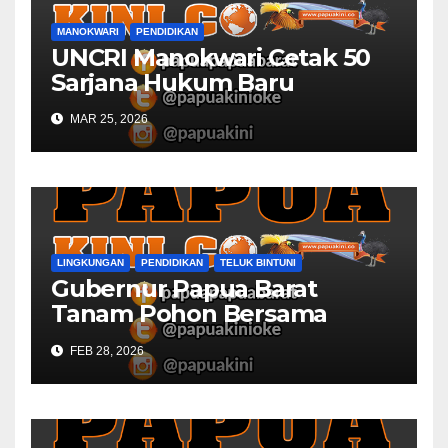
MANOKWARI
PENDIDIKAN
UNCRI Manokwari Cetak 50
Sarjana Hukum Baru
MAR 25, 2026
LINGKUNGAN
PENDIDIKAN
TELUK BINTUNI
Gubernur Papua Barat
Tanam Pohon Bersama
Civitas Academica
FEB 28, 2026
Universitas Muhammadiyah