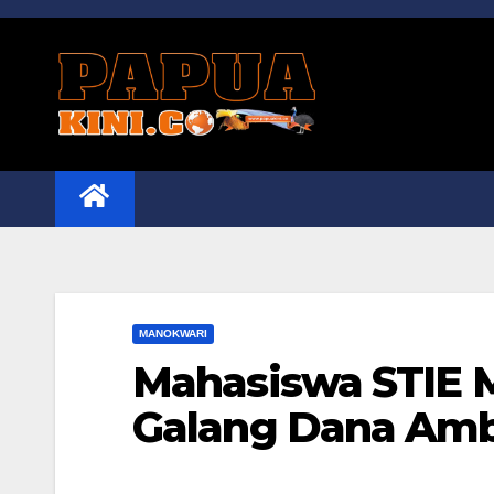
Skip
to
content
MANOKWARI
Mahasiswa STIE M
Galang Dana Am