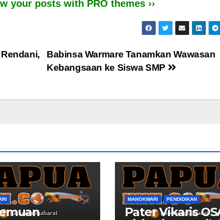
iew your posts with PRO themes ››
 Rendani,
Babinsa Warmare Tanamkan Wawasan
Kebangsaan ke Siswa SMP
ARI
MANOKWARI
PENDIDIKAN
temuan
Pater Vikaris OS