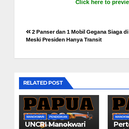
Click here to prev
Post
2 Panser dan 1 Mobil Gegana Siaga di
Meski Presiden Hanya Transit
navigation
RELATED POST
MANOKWARI
PENDIDIKAN
MANOKW
UNCRI Manokwari
Per