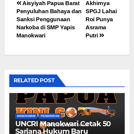
Post
Aisyiyah Papua Barat
Akhirnya
Penyuluhan Bahaya dan
SPGJ Lahai
navigation
Sanksi Penggunaan
Roi Punya
Narkoba di SMP Yapis
Asrama
Manokwari
Putri
RELATED POST
MANOKWARI
PENDIDIKAN
UNCRI Manokwari Cetak 50
Sarjana Hukum Baru