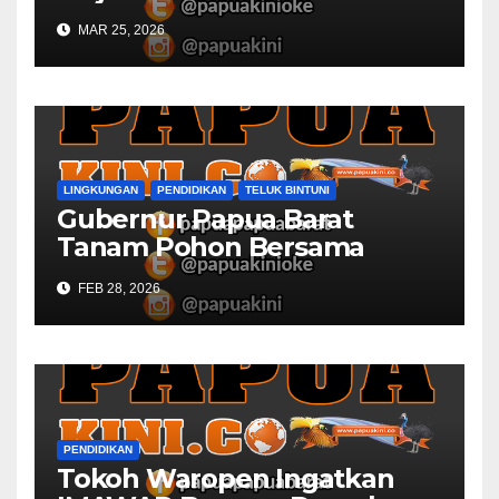
MAR 25, 2026
LINGKUNGAN
PENDIDIKAN
TELUK BINTUNI
Gubernur Papua Barat
Tanam Pohon Bersama
Civitas Academica
FEB 28, 2026
Universitas Muhammadiyah
PENDIDIKAN
Tokoh Waropen Ingatkan