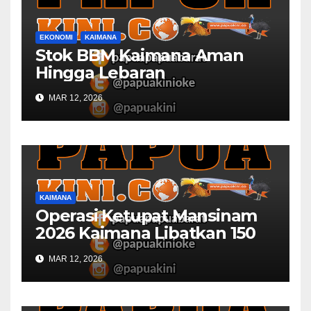
EKONOMI
KAIMANA
Stok BBM Kaimana Aman
Hingga Lebaran
MAR 12, 2026
KAIMANA
Operasi Ketupat Mansinam
2026 Kaimana Libatkan 150
Personil Gabungan
MAR 12, 2026