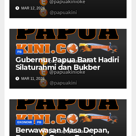
Sawah dan Ladang di Papua
MAR 12, 2026
Barat
PB
Gubernur Papua Barat Hadiri
Silaturahmi dan Bukber
Bersama DPR RI dan
MAR 11, 2026
Mendagri di IPDN
EKONOMI
PB
Berwawasan Masa Depan,