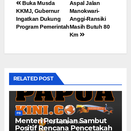
Post
Buka Musda
Aspal Jalan
KKMJ, Gubernur
Manokwari-
navigation
Ingatkan Dukung
Anggi-Ransiki
Program Pemerintah
Masih Butuh 80
Km
RELATED POST
PB
Menteri Pertanian Sambut
Positif Rencana Pencetakah