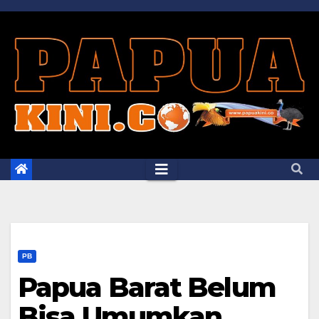
Skip
to
content
PB
Papua Barat Belum
Bisa Umumkan