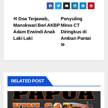
Post
Doa Terjawab,
Penyuling
Manokwari Beri AKBP
Miras CT
navigation
Adam Erwindi Anak
Diringkus di
Laki Laki
Amban Pantai
RELATED POST