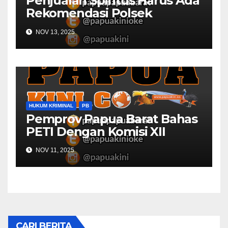
Penjualan Spiritus Harus Ada
Rekomendasi Polsek
Kaimana
NOV 13, 2025
HUKUM KRIMINAL
PB
Pemprov Papua Barat Bahas
PETI Dengan Komisi XII
NOV 11, 2025
CARI BERITA