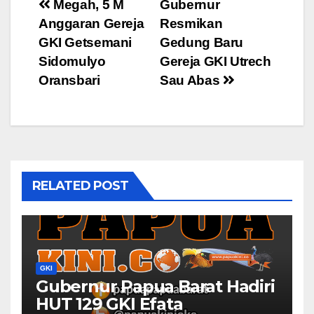
Post
Megah, 5 M
Gubernur
Anggaran Gereja
Resmikan
navigation
GKI Getsemani
Gedung Baru
Sidomulyo
Gereja GKI Utrech
Oransbari
Sau Abas
RELATED POST
GKI
Gubernur Papua Barat Hadiri
HUT 129 GKI Efata