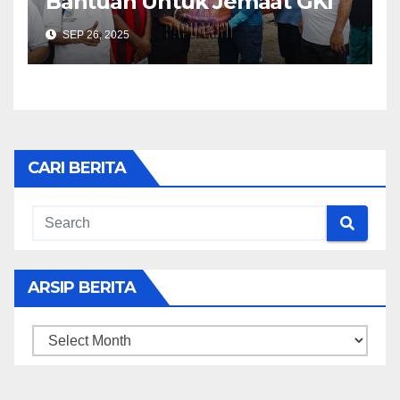
Bantuan Untuk Jemaat GKI
Ottow Geissler Biryosi
SEP 26, 2025
CARI BERITA
ARSIP BERITA
ARSIP
BERITA