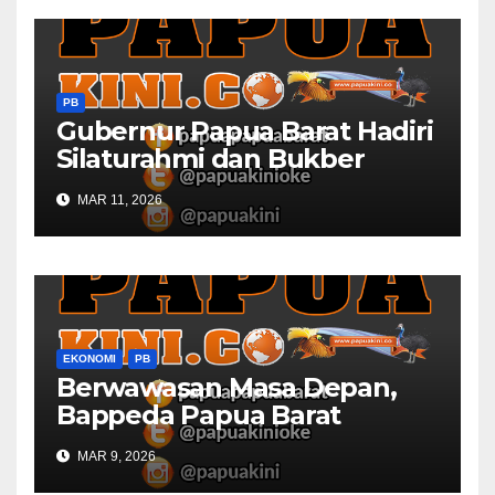
PB
Gubernur Papua Barat Hadiri
Silaturahmi dan Bukber
Bersama DPR RI dan
MAR 11, 2026
Mendagri di IPDN
EKONOMI
PB
Berwawasan Masa Depan,
Bappeda Papua Barat
Konsultasi Publik RKPD 2027
MAR 9, 2026