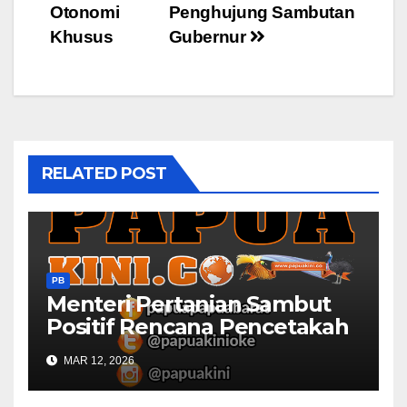
navigation
Otonomi
Penghujung Sambutan
Khusus
Gubernur
RELATED POST
PB
Menteri Pertanian Sambut
Positif Rencana Pencetakah
Sawah dan Ladang di Papua
MAR 12, 2026
Barat