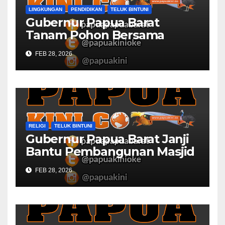
LINGKUNGAN
PENDIDIKAN
TELUK BINTUNI
Gubernur Papua Barat
Tanam Pohon Bersama
Civitas Academica
FEB 28, 2026
Universitas Muhammadiyah
RELIGI
TELUK BINTUNI
Gubernur Papua Barat Janji
Bantu Pembangunan Masjid
Al Maun Bintuni
FEB 28, 2026