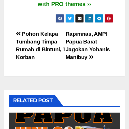
with PRO themes ››
Post
Pohon Kelapa
Rapimnas, AMPI
Tumbang Timpa
Papua Barat
navigation
Rumah di Bintuni, 1
Jagokan Yohanis
Korban
Manibuy
RELATED POST