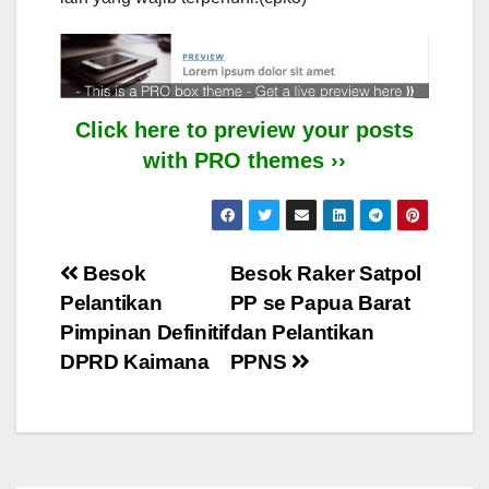
Click here to preview your posts
with PRO themes ››
Post
Besok
Besok Raker Satpol
Pelantikan
PP se Papua Barat
navigation
Pimpinan Definitif
dan Pelantikan
DPRD Kaimana
PPNS