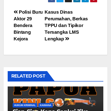
Post
Polisi Buru
Kasus Dinas
Aktor 29
Perumahan, Berkas
navigation
Bendera
TPPU dan Tipikor
Bintang
Tersangka LMS
Kejora
Lengkap
RELATED POST
HUKUM KRIMINAL
KAIMANA