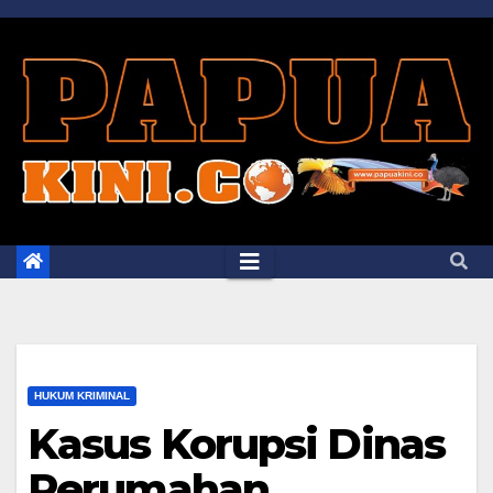
Skip
to
content
HUKUM KRIMINAL
Kasus Korupsi Dinas
Perumahan,