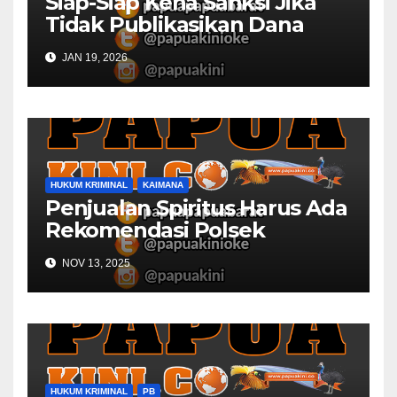
Siap-Siap Kena Sanksi Jika
Tidak Publikasikan Dana
Desa
JAN 19, 2026
HUKUM KRIMINAL
KAIMANA
Penjualan Spiritus Harus Ada
Rekomendasi Polsek
Kaimana
NOV 13, 2025
HUKUM KRIMINAL
PB