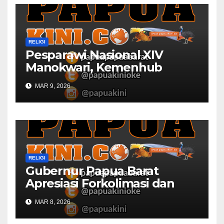
RELIGI
Pesparawi Nasional XIV
Manokwari, Kemenhub
Sediakan Dua Kapal
MAR 9, 2026
RELIGI
Gubernur Papua Barat
Apresiasi Forkolimasi dan
Masjid Al Falah
MAR 8, 2026