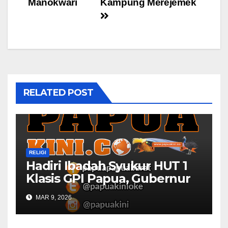
Manokwari
Kampung Merejemek
RELATED POST
RELIGI
Hadiri Ibadah Syukur HUT 1
Klasis GPI Papua, Gubernur
Papua Barat Ingatkan Peran
MAR 9, 2026
Gereja