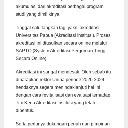
akumulasi dari akreditasi berbagai program
studi yang dimilikinya.
Tinggal satu langkah lagi yakni akreditasi
Universitas Papua (Akreditasi Institusi). Proses
akreditasi ini diusulkan secara online melalui
SAPTO (System Akreditasi Perguruan Tinggi
Secara Online).
Akreditasi ini sangat mendesak. Oleh sebab itu
diharapkan rektor Unipa periode 2020-2024
hendaknya segera menindaklanjuti hal ini
dengan cara revitalisasi dan evaluasi terhadap
Tim Kerja Akreditasi Institusi yang telah
dibentuk.
Serta perlunya dukungan penuh dari pimpinan