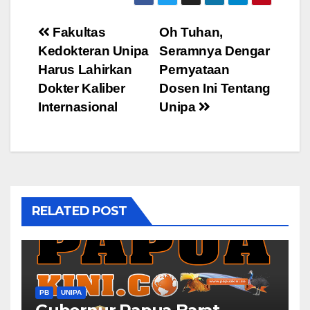
Post
Fakultas
Oh Tuhan,
Kedokteran Unipa
Seramnya Dengar
navigation
Harus Lahirkan
Pernyataan
Dokter Kaliber
Dosen Ini Tentang
Internasional
Unipa
RELATED POST
PB
UNIPA