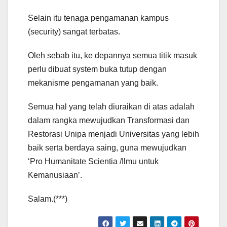
Selain itu tenaga pengamanan kampus
(security) sangat terbatas.
Oleh sebab itu, ke depannya semua titik masuk
perlu dibuat system buka tutup dengan
mekanisme pengamanan yang baik.
Semua hal yang telah diuraikan di atas adalah
dalam rangka mewujudkan Transformasi dan
Restorasi Unipa menjadi Universitas yang lebih
baik serta berdaya saing, guna mewujudkan
‘Pro Humanitate Scientia /Ilmu untuk
Kemanusiaan’.
Salam.(***)