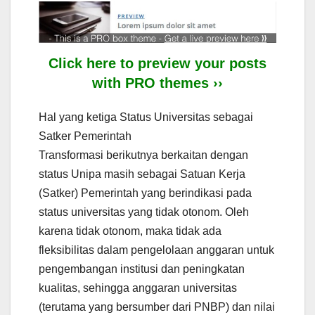
Click here to preview your posts
with PRO themes ››
Hal yang ketiga Status Universitas sebagai
Satker Pemerintah
Transformasi berikutnya berkaitan dengan
status Unipa masih sebagai Satuan Kerja
(Satker) Pemerintah yang berindikasi pada
status universitas yang tidak otonom. Oleh
karena tidak otonom, maka tidak ada
fleksibilitas dalam pengelolaan anggaran untuk
pengembangan institusi dan peningkatan
kualitas, sehingga anggaran universitas
(terutama yang bersumber dari PNBP) dan nilai