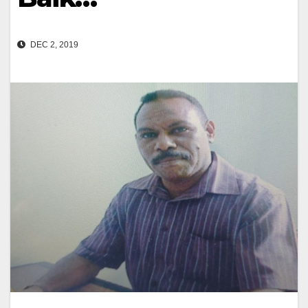
DEC 2, 2019