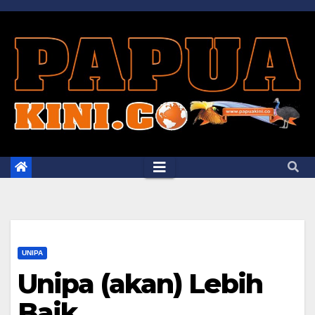
Skip
to
content
UNIPA
Unipa (akan) Lebih
Baik…