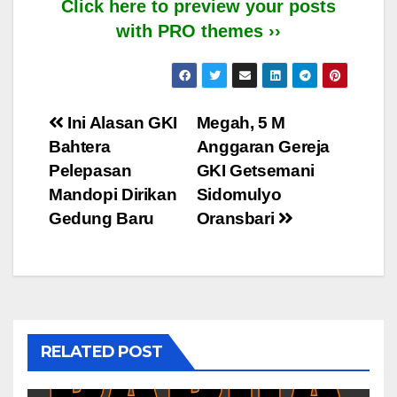
Click here to preview your posts
with PRO themes ››
Post
Ini Alasan GKI
Megah, 5 M
Bahtera
Anggaran Gereja
navigation
Pelepasan
GKI Getsemani
Mandopi Dirikan
Sidomulyo
Gedung Baru
Oransbari
RELATED POST