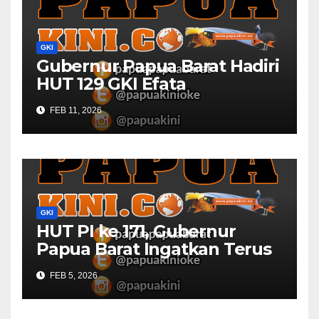
GKI
Gubernur Papua Barat Hadiri
HUT 129 GKI Efata
Manggoapi
FEB 11, 2026
GKI
HUT PI ke 171, Gubernur
Papua Barat Ingatkan Terus
Jadi Garam dan Terang
FEB 5, 2026
Dunia