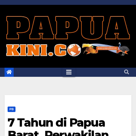
Skip
to
content
PB
7 Tahun di Papua
Barat, Perwakilan