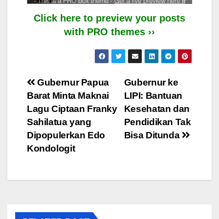
Click here to preview your posts
with PRO themes ››
Post
Gubernur Papua
Gubernur ke
Barat Minta Maknai
LIPI: Bantuan
navigation
Lagu Ciptaan Franky
Kesehatan dan
Sahilatua yang
Pendidikan Tak
Dipopulerkan Edo
Bisa Ditunda
Kondologit