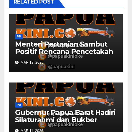
RELATED POST
PB
Menteri Pertanian Sambut
Positif Rencana Pencetakah
Sawah dan Ladang di Papua
MAR 12, 2026
Barat
PB
Gubernur Papua Barat Hadiri
Silaturahmi dan Bukber
Bersama DPR RI dan
MAR 11, 2026