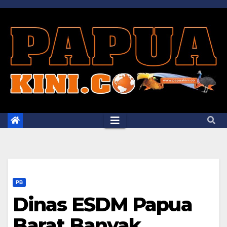
Skip
to
content
PB
Dinas ESDM Papua
Barat Banyak