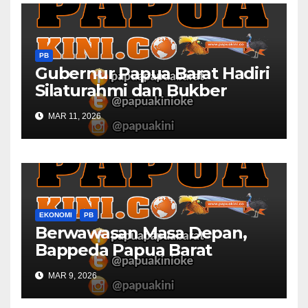
PB
Gubernur Papua Barat Hadiri
Silaturahmi dan Bukber
Bersama DPR RI dan
MAR 11, 2026
Mendagri di IPDN
EKONOMI
PB
Berwawasan Masa Depan,
Bappeda Papua Barat
Konsultasi Publik RKPD 2027
MAR 9, 2026