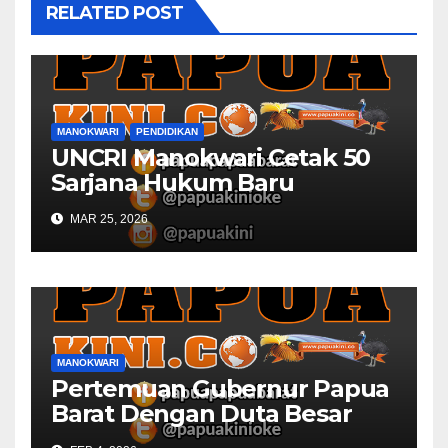
RELATED POST
MANOKWARI
PENDIDIKAN
UNCRI Manokwari Cetak 50
Sarjana Hukum Baru
MAR 25, 2026
MANOKWARI
Pertemuan Gubernur Papua
Barat Dengan Duta Besar
Inggris Berbuah Manis