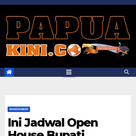
Skip
to
content
MANOKWARI
Ini Jadwal Open
House Bupati