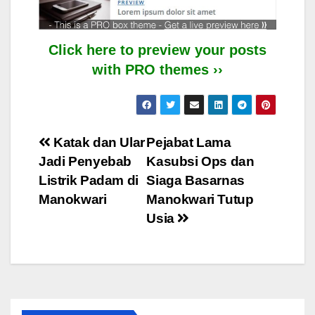
Click here to preview your posts
with PRO themes ››
Post
Katak dan Ular
Pejabat Lama
Jadi Penyebab
Kasubsi Ops dan
navigation
Listrik Padam di
Siaga Basarnas
Manokwari
Manokwari Tutup
Usia