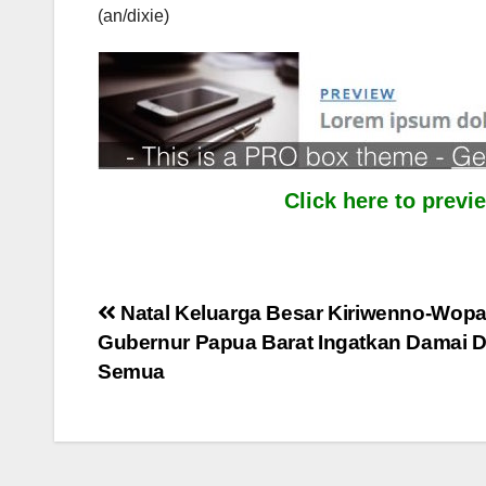
(an/dixie)
Click here to prev
Post
Natal Keluarga Besar Kiriwenno-Wopar
Gubernur Papua Barat Ingatkan Damai 
navigation
Semua