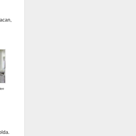
acan,
jen
lda.