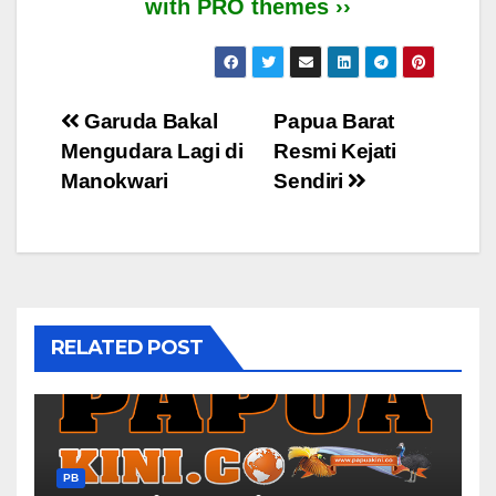
with PRO themes ››
Post
Garuda Bakal
Papua Barat
Mengudara Lagi di
Resmi Kejati
navigation
Manokwari
Sendiri
RELATED POST
PB