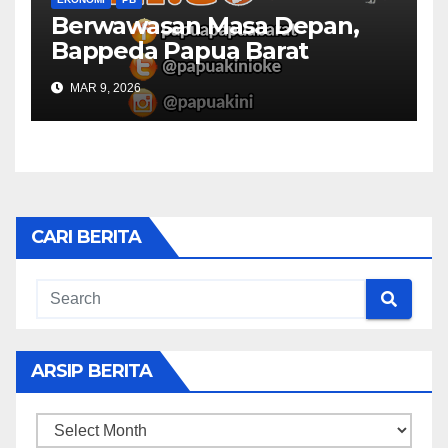
Berwawasan Masa Depan,
Bappeda Papua Barat
Konsultasi Publik RKPD 2027
MAR 9, 2026
CARI BERITA
ARSIP BERITA
ARSIP