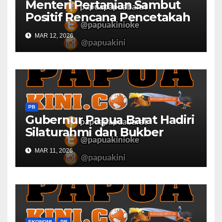
Menteri Pertanian Sambut
Positif Rencana Pencetakah
Sawah dan Ladang di Papua
MAR 12, 2026
Barat
PB
Gubernur Papua Barat Hadiri
Silaturahmi dan Bukber
Bersama DPR RI dan
MAR 11, 2026
Mendagri di IPDN
EKONOMI
PB